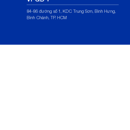
84-86 đường số 1, KDC Trung Sơn, Bình Hưng,
Bình Chánh, TP. HCM