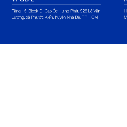
Tầng 15, Block D, Cao Ốc Hưng Phát, 928 Lê Văn
H
Lương, xã Phước Kiển, huyện Nhà Bè, TP. HCM
M