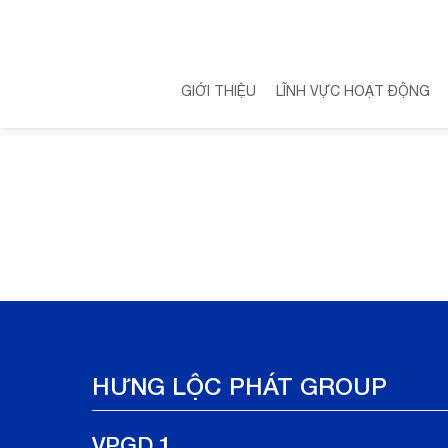
Skip
to
content
GIỚI THIỆU
LĨNH VỰC HOẠT ĐỘNG
HƯNG LỘC PHÁT GROUP
VPGD 1