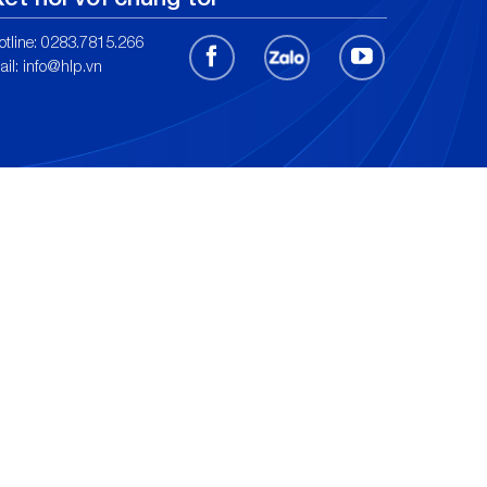
otline: 0283.7815.266
ail:
info@hlp.vn