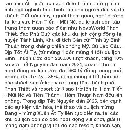
rắn năm Ất Tỵ được cách điệu thành những hình
ảnh ngộ nghĩnh tạo thích thú cho người dân và du
khách. Tết năm nay, ngoài tham quan, nghỉ dưỡng
tại khu vực Hàm Tiến – Mũi Né, du khách còn tập
trung tham quan các điểm như NovaWorld Phan
Thiết, đảo Phú Quý, các khu du lịch cộng đồng tại
huyện Tánh Linh, Khu di tích Căn cứ Tỉnh ủy Bình
Thuận trong kháng chiến chống Mỹ, Cù Lao Câu…
Dịp Tết Ất Tỵ, (từ mùng 1 đến mùng 4 tết) du lịch
Bình Thuận ước đón 220.000 lượt khách, tăng 10%
so với Tết Nguyên đán năm 2024, doanh thu từ
hoạt động du lịch ước đạt 360 tỷ đồng, công suất
phòng đạt từ 75 – 85%, riêng mùng 3 tết, hầu hết
các khách sạn ở khu vực trung tâm thành phố
Phan Thiết và resort từ 3 sao trở lên tại Hàm Tiến
– Mũi Né và Tiến Thành – Hàm Thuận Nam đều kín
phòng. Trong dịp Tết Nguyên đán 2025, bên cạnh
các sự kiện văn hóa, thể thao và du lịch mừng
Đảng – mừng Xuân Ất Tỵ liên tục diễn ra, tại các
khu du lịch còn có các hoạt động vui chơi, giải trí
mang đậm phong vị tết do các resort, khách sạn,