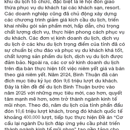
khu du lịch tổ chức, đặc biệt là lễ hội đón giao
thừa phục vụ du khách tại các khách sạn, resort.
Các doanh nghiệp cũng đã chủ động xây dựng
các chương trình giảm giá kích cầu du lịch, triển
khai nhiều gói sản phẩm mới, hấp dẫn, chú trọng
chất lượng dịch vụ, thực hiện phong cách phục vụ
du khách. Các đơn vị kinh doanh du lịch, dịch vụ
du lịch ở các khu du lịch trọng điểm của tỉnh đã có
sự chuẩn bị chu đáo và phục vụ du khách khá tốt,
chất lượng sản phẩm du lịch, dịch vụ du lịch được
đảm bảo. Ngoài ra, các cơ sở kinh doanh du lịch
trên địa bàn thực hiện tốt việc niêm yết giá và bán
theo giá niêm yết. Năm 2024, Bình Thuận đã cán
đích mục tiêu kỷ lục đón 9,6 triệu lượt du khách.
Đây là tiền đề để du lịch Bình Thuận bước vào
năm 2025 với những mục tiêu mới, cao hơn, quyết
tâm mạnh mẽ hơn, sớm trở thành ngành kinh tế
mũi nhọn. Theo đó, năm du lịch của tỉnh phấn đấu
đón 10,6 triệu lượt khách, trong đó khách quốc tế
khoảng 400.000 lượt, tiếp tục thực hiện Đề án “Cơ
cấu lại ngành Du lịch đáp ứng yêu cầu phát triển
thành ngành kinh tế mũi nhọn” tạo nền tảng cho