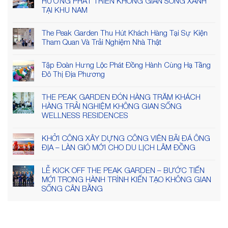
HƯỚNG PHÁT TRIỂN KHÔNG GIAN SỐNG XANH
TẠI KHU NAM
The Peak Garden Thu Hút Khách Hàng Tại Sự Kiện
Tham Quan Và Trải Nghiệm Nhà Thật
Tập Đoàn Hưng Lộc Phát Đồng Hành Cùng Hạ Tầng
Đô Thị Địa Phương
THE PEAK GARDEN ĐÓN HÀNG TRĂM KHÁCH
HÀNG TRẢI NGHIỆM KHÔNG GIAN SỐNG
WELLNESS RESIDENCES
KHỞI CÔNG XÂY DỰNG CÔNG VIÊN BÃI ĐÁ ÔNG
ĐỊA – LÀN GIÓ MỚI CHO DU LỊCH LÂM ĐỒNG
LỄ KICK OFF THE PEAK GARDEN – BƯỚC TIẾN
MỚI TRONG HÀNH TRÌNH KIẾN TẠO KHÔNG GIAN
SỐNG CÂN BẰNG