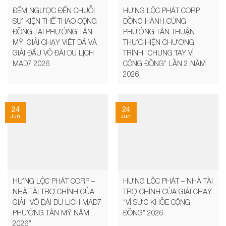
ĐẾM NGƯỢC ĐẾN CHUỖI
HƯNG LỘC PHÁT CORP
SỰ KIỆN THỂ THAO CỘNG
ĐỒNG HÀNH CÙNG
ĐỒNG TẠI PHƯỜNG TÂN
PHƯỜNG TÂN THUẬN
MỸ: GIẢI CHẠY VIỆT DÃ VÀ
THỰC HIỆN CHƯƠNG
GIẢI ĐẤU VÕ ĐÀI DU LỊCH
TRÌNH “CHUNG TAY VÌ
MAD7 2026
CỘNG ĐỒNG” LẦN 2 NĂM
2026
24
24
Jun
Jun
HƯNG LỘC PHÁT CORP –
HƯNG LỘC PHÁT – NHÀ TÀI
NHÀ TÀI TRỢ CHÍNH CỦA
TRỢ CHÍNH CỦA GIẢI CHẠY
GIẢI “VÕ ĐÀI DU LỊCH MAD7
“VÌ SỨC KHỎE CỘNG
PHƯỜNG TÂN MỸ NĂM
ĐỒNG” 2026
2026”