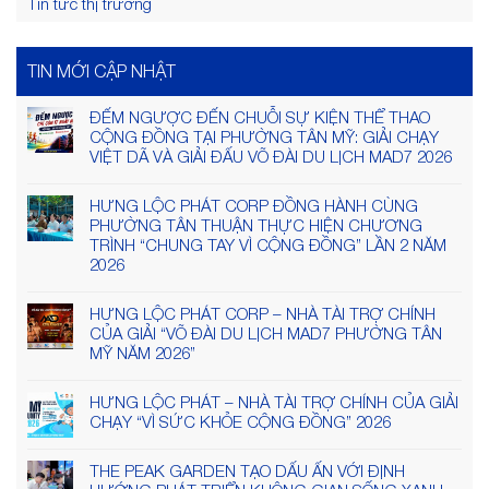
Tin tức thị trường
TIN MỚI CẬP NHẬT
ĐẾM NGƯỢC ĐẾN CHUỖI SỰ KIỆN THỂ THAO
CỘNG ĐỒNG TẠI PHƯỜNG TÂN MỸ: GIẢI CHẠY
VIỆT DÃ VÀ GIẢI ĐẤU VÕ ĐÀI DU LỊCH MAD7 2026
HƯNG LỘC PHÁT CORP ĐỒNG HÀNH CÙNG
PHƯỜNG TÂN THUẬN THỰC HIỆN CHƯƠNG
TRÌNH “CHUNG TAY VÌ CỘNG ĐỒNG” LẦN 2 NĂM
2026
HƯNG LỘC PHÁT CORP – NHÀ TÀI TRỢ CHÍNH
CỦA GIẢI “VÕ ĐÀI DU LỊCH MAD7 PHƯỜNG TÂN
MỸ NĂM 2026”
HƯNG LỘC PHÁT – NHÀ TÀI TRỢ CHÍNH CỦA GIẢI
CHẠY “VÌ SỨC KHỎE CỘNG ĐỒNG” 2026
THE PEAK GARDEN TẠO DẤU ẤN VỚI ĐỊNH