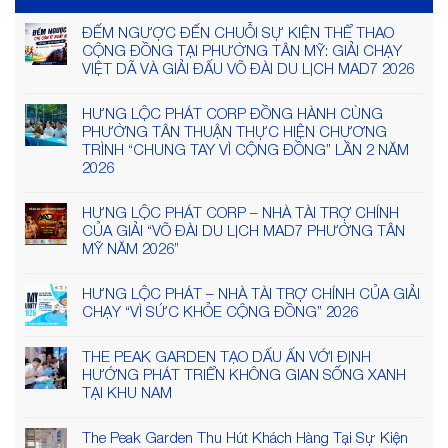
ĐẾM NGƯỢC ĐẾN CHUỖI SỰ KIỆN THỂ THAO
CỘNG ĐỒNG TẠI PHƯỜNG TÂN MỸ: GIẢI CHẠY
VIỆT DÃ VÀ GIẢI ĐẤU VÕ ĐÀI DU LỊCH MAD7 2026
HƯNG LỘC PHÁT CORP ĐỒNG HÀNH CÙNG
PHƯỜNG TÂN THUẬN THỰC HIỆN CHƯƠNG
TRÌNH “CHUNG TAY VÌ CỘNG ĐỒNG” LẦN 2 NĂM
2026
HƯNG LỘC PHÁT CORP – NHÀ TÀI TRỢ CHÍNH
CỦA GIẢI “VÕ ĐÀI DU LỊCH MAD7 PHƯỜNG TÂN
MỸ NĂM 2026”
HƯNG LỘC PHÁT – NHÀ TÀI TRỢ CHÍNH CỦA GIẢI
CHẠY “VÌ SỨC KHỎE CỘNG ĐỒNG” 2026
THE PEAK GARDEN TẠO DẤU ẤN VỚI ĐỊNH
HƯỚNG PHÁT TRIỂN KHÔNG GIAN SỐNG XANH
TẠI KHU NAM
The Peak Garden Thu Hút Khách Hàng Tại Sự Kiện