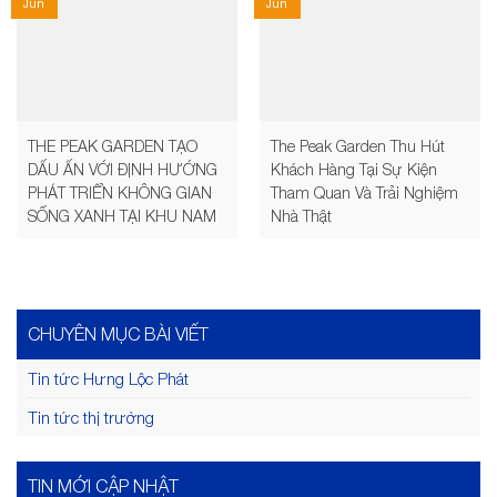
Jun
Jun
THE PEAK GARDEN TẠO
The Peak Garden Thu Hút
DẤU ẤN VỚI ĐỊNH HƯỚNG
Khách Hàng Tại Sự Kiện
PHÁT TRIỂN KHÔNG GIAN
Tham Quan Và Trải Nghiệm
SỐNG XANH TẠI KHU NAM
Nhà Thật
CHUYÊN MỤC BÀI VIẾT
Tin tức Hưng Lộc Phát
Tin tức thị trường
TIN MỚI CẬP NHẬT