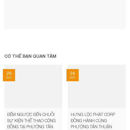
CÓ THỂ BẠN QUAN TÂM
29
24
Jun
Jun
ĐẾM NGƯỢC ĐẾN CHUỖI
HƯNG LỘC PHÁT CORP
SỰ KIỆN THỂ THAO CỘNG
ĐỒNG HÀNH CÙNG
ĐỒNG TẠI PHƯỜNG TÂN
PHƯỜNG TÂN THUẬN