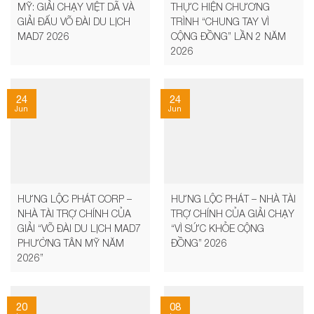
MỸ: GIẢI CHẠY VIỆT DÃ VÀ
THỰC HIỆN CHƯƠNG
GIẢI ĐẤU VÕ ĐÀI DU LỊCH
TRÌNH “CHUNG TAY VÌ
MAD7 2026
CỘNG ĐỒNG” LẦN 2 NĂM
2026
24
24
Jun
Jun
HƯNG LỘC PHÁT CORP –
HƯNG LỘC PHÁT – NHÀ TÀI
NHÀ TÀI TRỢ CHÍNH CỦA
TRỢ CHÍNH CỦA GIẢI CHẠY
GIẢI “VÕ ĐÀI DU LỊCH MAD7
“VÌ SỨC KHỎE CỘNG
PHƯỜNG TÂN MỸ NĂM
ĐỒNG” 2026
2026”
20
08