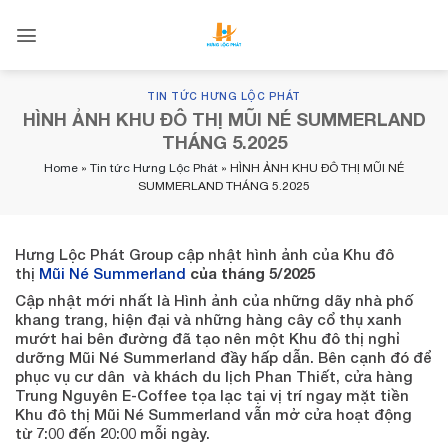
Skip
to
content
TIN TỨC HƯNG LỘC PHÁT
HÌNH ẢNH KHU ĐÔ THỊ MŨI NÉ SUMMERLAND
THÁNG 5.2025
Home
»
Tin tức Hưng Lộc Phát
»
HÌNH ẢNH KHU ĐÔ THỊ MŨI NÉ
SUMMERLAND THÁNG 5.2025
Hưng Lộc Phát Group cập nhật hình ảnh của Khu đô
thị
Mũi Né Summerland
của tháng 5/2025
Cập nhật mới nhất là Hình ảnh của những dãy nhà phố
khang trang, hiện đại và những hàng cây cổ thụ xanh
mướt hai bên đường đã tạo nên một Khu đô thị nghỉ
dưỡng Mũi Né Summerland đầy hấp dẫn. Bên cạnh đó để
phục vụ cư dân và khách du lịch Phan Thiết, cửa hàng
Trung Nguyên E-Coffee tọa lạc tại vị trí ngay mặt tiền
Khu đô thị Mũi Né Summerland vẫn mở cửa hoạt động
từ 7:00 đến 20:00 mỗi ngày.